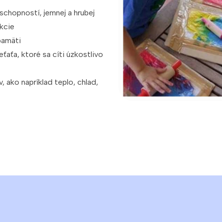
 schopností, jemnej a hrubej
akcie
pamäti
ťaťa, ktoré sa cíti úzkostlivo
 ako napríklad teplo, chlad,