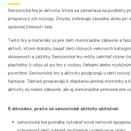
Senzorická hra je aktivita, ktorá sa zameriava na podnety p
prispieva k ich rozvoju. Zmysly zohrávajú zásadnú úlohu pri 
správnej činnosti tela.
Tieto hry a materiály sú pre deti mimoriadne zábavné a fasc
aktivít, ktoré dokážu zaujať deti rôznych vekových kategór
skúsenosti a zážitky. Senzorické hry môžu zahŕňať rôzne čin
plastelíny či slizu až po hry s vodou, farbami alebo rozličný
povrchmi. Senzorické hry a aktivity podporujú u detí rozvoj 
fantázie. Taktiež prispievajú k zlepšeniu jemnej motoriky a
aktivity sú nielen zábavné, ale aj mimoriadne prínosné pre c
5 dôvodov, prečo sú senzorické aktivity užitočné:
senzorická hra pomáha vytvárať nové nervové spojeni
schopnosť detí zvládať zložitejšie vzdelávacie úlohy