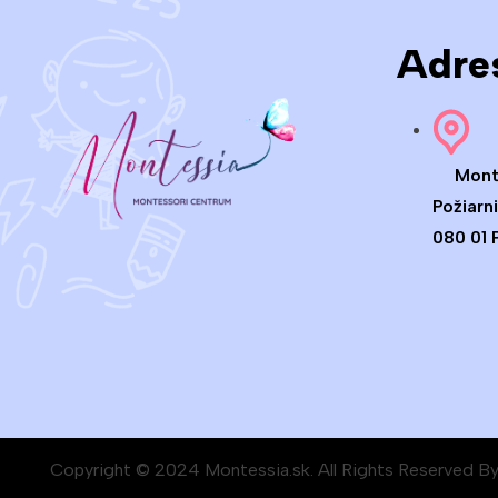
Adre
Mont
Požiarni
080 01 
Copyright © 2024 Montessia.sk. All Rights Reserved B