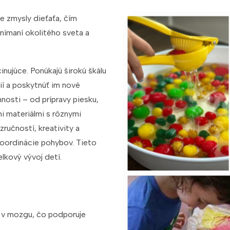
re zmysly dieťaťa, čím
vnímaní okolitého sveta a
inujúce. Ponúkajú širokú škálu
ií a poskytnúť im nové
nosti – od prípravy piesku,
mi materiálmi s rôznymi
zručností, kreativity a
 koordinácie pohybov. Tieto
elkový vývoj detí.
a v mozgu, čo podporuje