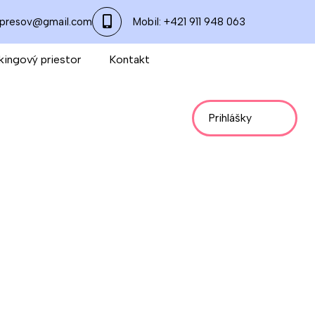
apresov@gmail.com
Mobil: +421 911 948 063
ingový priestor
Kontakt
Prihlášky